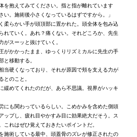
体を抱えてみてください。指と指が離れています
さい。施術後小さくなっているはずですから。」
く柔らかい手が頭頂部に置かれた。頭全体を包み込
られていく。あれ？痛くない。それどころか、先生
力がスーッと抜けていく。
圧がかかったまま、ゆっくりリズミカルに先生の手
部と移動する。
相当硬くなっており、それが原因で頬を支える力が
るとのこと。
に緩めてくれたのだが、あら不思議。視界がハッキ
労にも関わっているらしい。こめかみを含めた側頭
アップし、疲れ目やかすみ目に効果絶大だそう。ス
。これはぜひ覚えておきたいポイントだ。
を施術している最中、頭蓋骨のズレが修正されたの