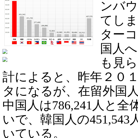
ンバウ
てしま
ターコ
国人へ
も見ら
計によると、昨年２０
タになるが、在留外国人総数
中国人は786,241人
いで、韓国人の451,543
いている。